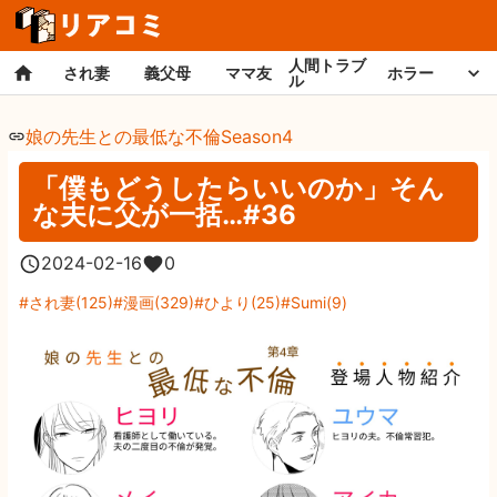
人間トラブ
され妻
義父母
ママ友
ホラー
ル
娘の先生との最低な不倫Season4
「僕もどうしたらいいのか」そん
な夫に父が一括…#36
2024-02-16
0
され妻
(
125
)
漫画
(
329
)
ひより
(
25
)
Sumi
(
9
)