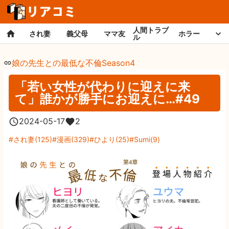
人間トラブ
され妻
義父母
ママ友
ホラー
ル
娘の先生との最低な不倫Season4
「若い女性が代わりに迎えに来
て」誰かが勝手にお迎えに…#49
2024-05-17
2
され妻
(
125
)
漫画
(
329
)
ひより
(
25
)
Sumi
(
9
)