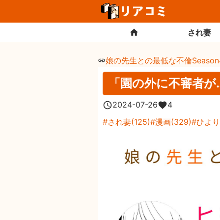
され妻
娘の先生との最低な不倫Season
「園の外に不審者が
2024-07-26
4
され妻
(
125
)
漫画
(
329
)
ひより