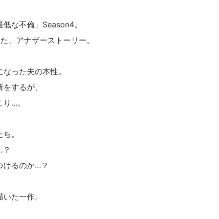
な不倫」Season4。
った、アナザーストーリー。
になった夫の本性。
断をするが、
こり…。
たち。
…？
つけるのか…？
描いた一作。