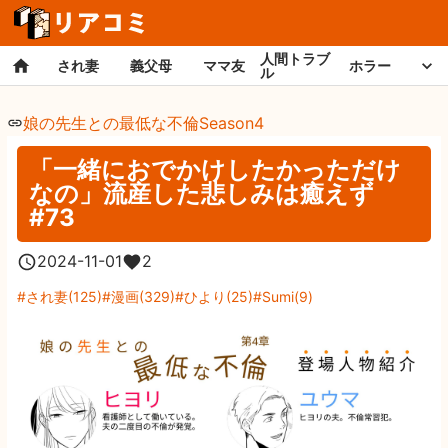
人間トラブ
され妻
義父母
ママ友
ホラー
ル
娘の先生との最低な不倫Season4
「一緒におでかけしたかっただけ
なの」流産した悲しみは癒えず
#73
2024-11-01
2
され妻
(
125
)
漫画
(
329
)
ひより
(
25
)
Sumi
(
9
)