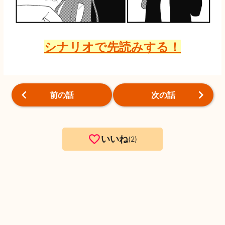
シナリオで先読みする！
前の話
次の話
いいね
2