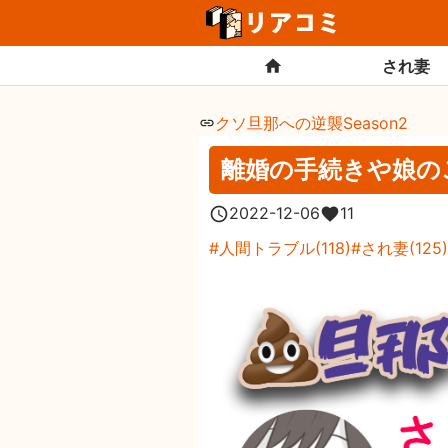
され妻
クソ旦那への逆襲Season2
離婚の手続きや娘の
2022-12-06
11
人間トラブル
(
118
)
され妻
(
125
)