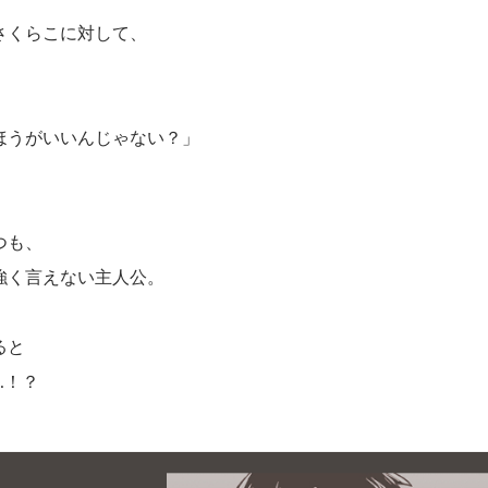
さくらこに対して、
ほうがいいんじゃない？」
つも、
強く言えない主人公。
ると
…！？