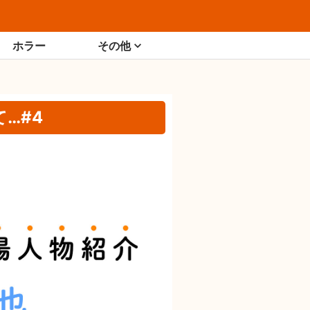
ホラー
その他
…#4