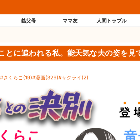
義父母
ママ友
人間トラブル
ことに追われる私。能天気な夫の姿を見て
さくらこ
(
19
)
漫画
(
329
)
サクライ
(
2
)