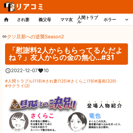
人間トラブ
され妻
義父母
ママ友
ホラー
ル
クソ旦那への逆襲Season2
「慰謝料2人からもらってるんだよ
ね？」友人からの金の無心…#31
2022-12-07
10
人間トラブル
(
118
)
され妻
(
125
)
さくらこ
(
19
)
漫画
(
329
)
サクライ
(
2
)