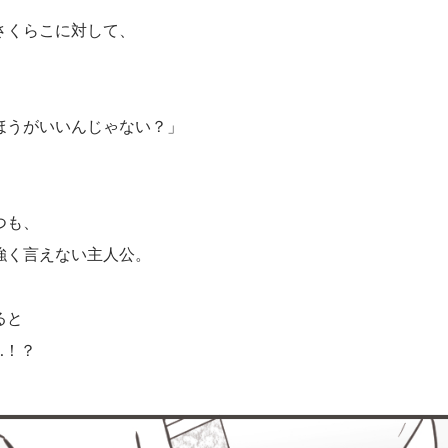
さくらこに対して、
ほうがいいんじゃない？」
つも、
強く言えない主人公。
ると
…！？