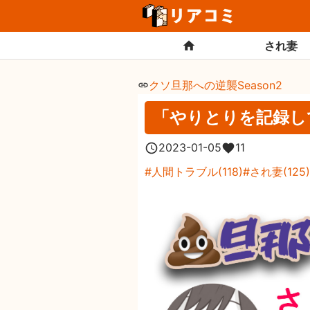
され妻
クソ旦那への逆襲Season2
「やりとりを記録し
2023-01-05
11
人間トラブル
(
118
)
され妻
(
125
)