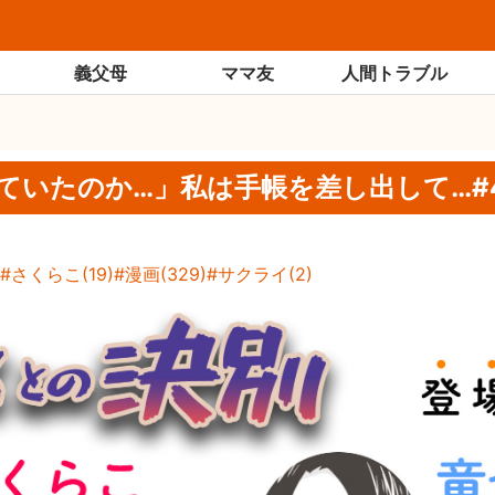
義父母
ママ友
人間トラブル
ていたのか…」私は手帳を差し出して…#
さくらこ
(
19
)
漫画
(
329
)
サクライ
(
2
)