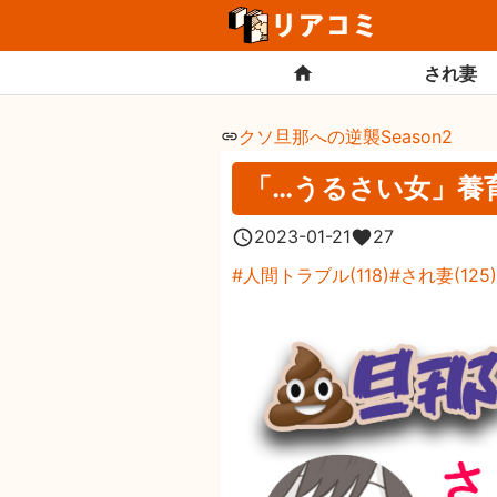
され妻
クソ旦那への逆襲Season2
「…うるさい女」養
2023-01-21
27
人間トラブル
(
118
)
され妻
(
125
)