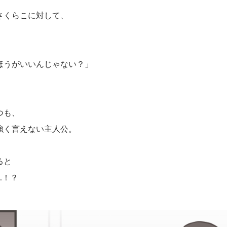
さくらこに対して、
ほうがいいんじゃない？」
つも、
強く言えない主人公。
ると
…！？