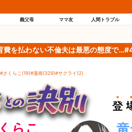
義父母
ママ友
人間トラブル
育費を払わない不倫夫は最悪の態度で…#4
さくらこ
(
19
)
漫画
(
329
)
サクライ
(
2
)