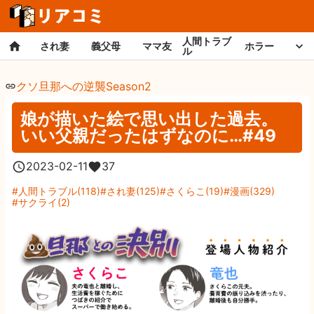
人間トラブ
され妻
義父母
ママ友
ホラー
ル
クソ旦那への逆襲Season2
娘が描いた絵で思い出した過去。
いい父親だったはずなのに…#49
2023-02-11
37
人間トラブル
(
118
)
され妻
(
125
)
さくらこ
(
19
)
漫画
(
329
)
サクライ
(
2
)