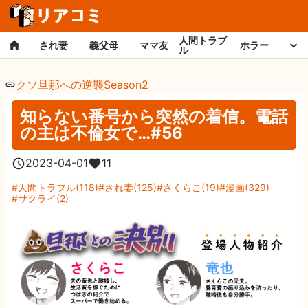
人間トラブ
され妻
義父母
ママ友
ホラー
ル
クソ旦那への逆襲Season2
知らない番号から突然の着信。電話
の主は不倫女で…#56
2023-04-01
11
人間トラブル
(
118
)
され妻
(
125
)
さくらこ
(
19
)
漫画
(
329
)
サクライ
(
2
)