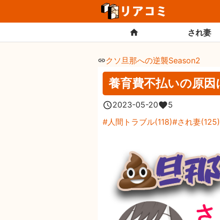
され妻
クソ旦那への逆襲Season2
養育費不払いの原因
2023-05-20
5
人間トラブル
(
118
)
され妻
(
125
)