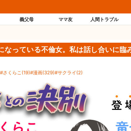
義父母
ママ友
人間トラブル
になっている不倫女。私は話し合いに臨み
さくらこ
(
19
)
漫画
(
329
)
サクライ
(
2
)