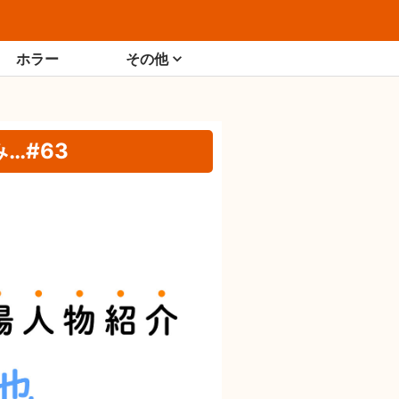
ホラー
その他
…#63