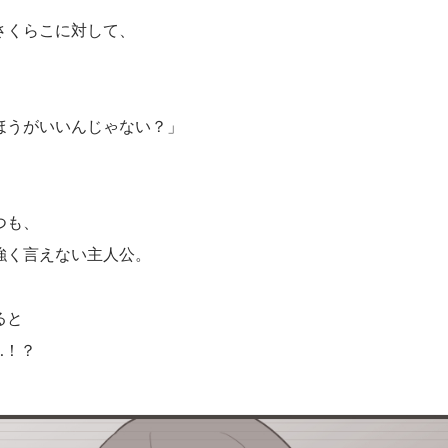
さくらこに対して、
ほうがいいんじゃない？」
つも、
強く言えない主人公。
ると
…！？