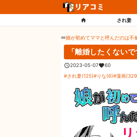
され妻
娘が初めてママと呼んだのは不
「離婚したくないで
2023-05-07
60
され妻
(
125
)
りな
(
6
)
漫画
(
329