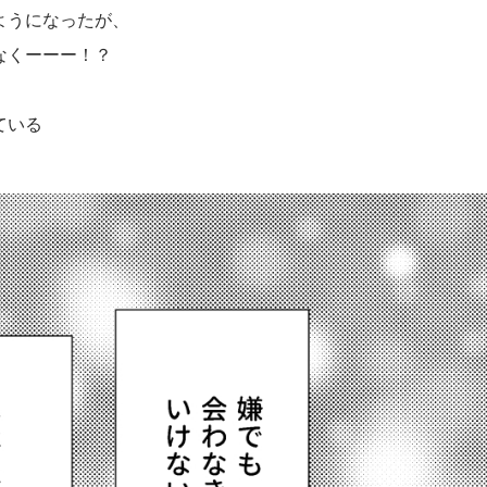
ようになったが、
なくーーー！？
ている