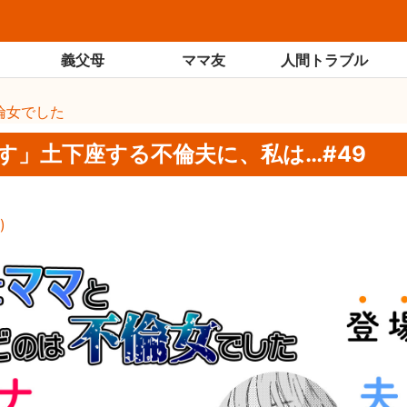
義父母
ママ友
人間トラブル
倫女でした
す」土下座する不倫夫に、私は…#49
)