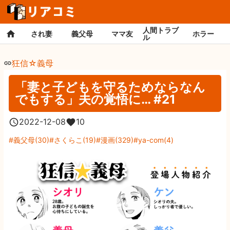
人間トラブ
され妻
義父母
ママ友
ホラー
ル
狂信☆義母
「妻と子どもを守るためならなん
でもする」夫の覚悟に… #21
2022-12-08
10
義父母
(
30
)
さくらこ
(
19
)
漫画
(
329
)
ya-com
(
4
)