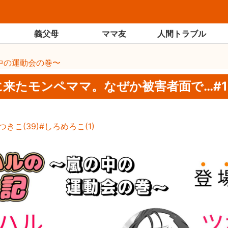
義父母
ママ友
人間トラブル
中の運動会の巻〜
に来たモンペママ。なぜか被害者面で…#1
つきこ
(
39
)
しろめろこ
(
1
)