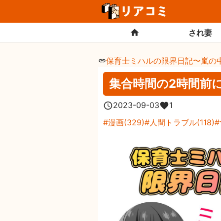
され妻
保育士ミハルの限界日記〜嵐の
集合時間の2時間前
2023-09-03
1
漫画
(
329
)
人間トラブル
(
118
)