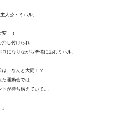
の主人公・ミハル。
大変！！
を押し付けられ、
ボロになりながら準備に励むミハル。
日は、なんと大雨！？
れた運動会では、
ントが待ち構えていて…。
！」