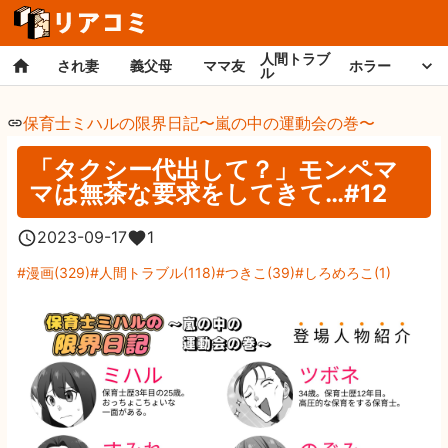
人間トラブ
され妻
義父母
ママ友
ホラー
ル
保育士ミハルの限界日記〜嵐の中の運動会の巻〜
「タクシー代出して？」モンペマ
マは無茶な要求をしてきて…#12
2023-09-17
1
漫画
(
329
)
人間トラブル
(
118
)
つきこ
(
39
)
しろめろこ
(
1
)