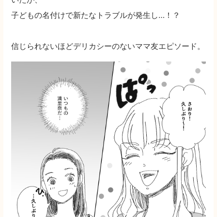
子どもの名付けで新たなトラブルが発生し…！？
信じられないほどデリカシーのないママ友エピソード。