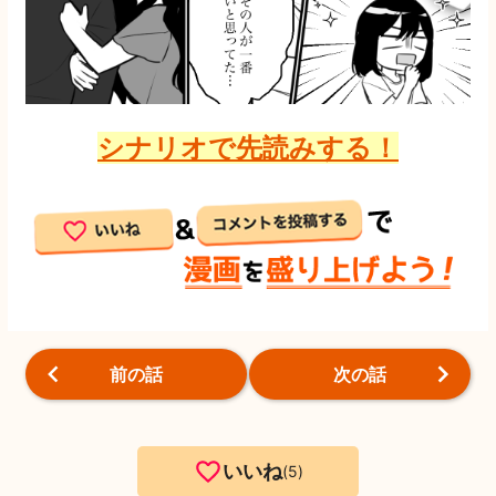
シナリオで先読みする！
前の話
次の話
いいね
5