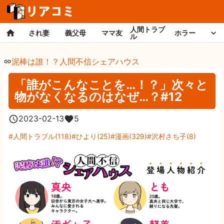
人間トラブ
され妻
義父母
ママ友
ホラー
ル
泥棒は誰！？人間不信シェアハウス
「誰がこんなことを…！？」次々と
物がなくなるのはなぜ…？#12
2023-02-13
5
人間トラブル
(
118
)
ひより
(
25
)
漫画
(
329
)
沢村さち子
(
8
)