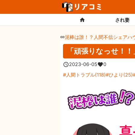
され妻
泥棒は誰！？人間不信シェアハ
「頑張りなっせ！！
2023-06-05
0
人間トラブル
(
118
)
ひより
(
25
)