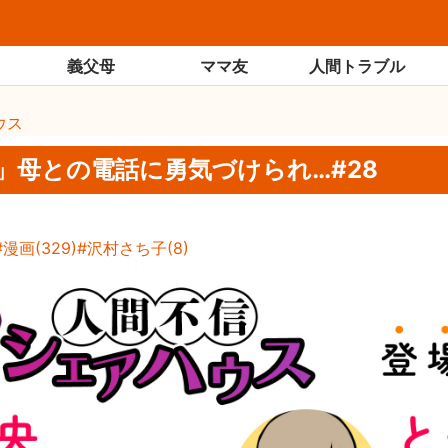
義父母
ママ友
人間トラブル
ウス
」母との電話に勇気づけられ…#28
漫画
(
329
)
沢村さち子
(
8
)