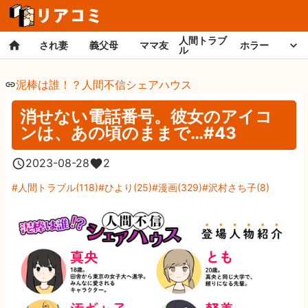
人間トラブ
され妻
義父母
ママ友
ホラー
ル
泥棒は誰！？人間不信シェアハウス
消せない電話番号。彼女のアイコ
ンは、あの頃のままで…#43
2023-08-28
2
人間トラブル
(
118
)
ひより
(
25
)
漫画
(
329
)
沢村さち子
(
8
)