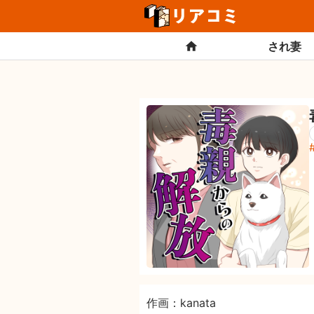
され妻
作画：kanata