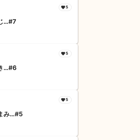
5
…#7
5
…#6
5
み…#5