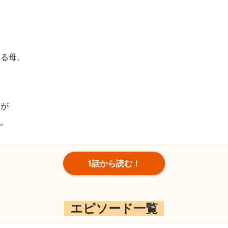
くる母。
ー
公が
記。
1話から読む！
エピソード一覧