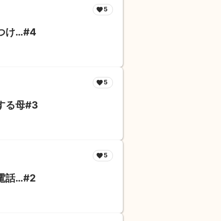
5
け…#4
5
る母#3
5
話…#2