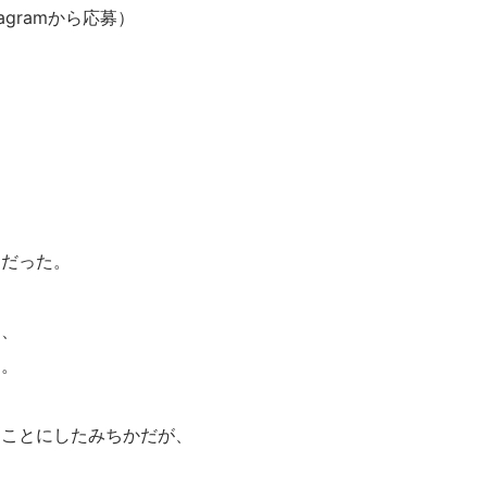
tagramから応募）
々だった。
も、
り。
くことにしたみちかだが、