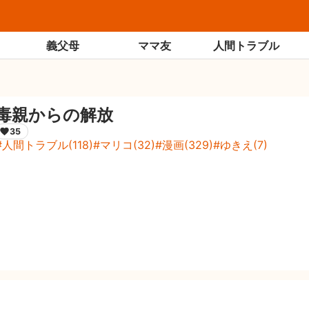
義父母
ママ友
人間トラブル
毒親からの解放
35
人間トラブル
(
118
)
マリコ
(
32
)
漫画
(
329
)
ゆきえ
(
7
)