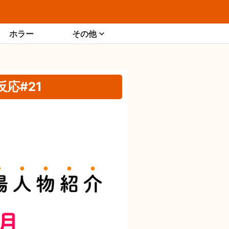
ホラー
その他
応#21