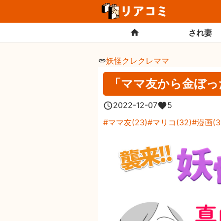
され妻
妖怪クレクレママ
「ママ友から金ぼっ
2022-12-07
5
ママ友
(
23
)
マリコ
(
32
)
漫画
(
3