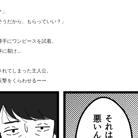
？」
そうだから、もらっていい？」
勝手にワンピースを試着。
事に裂け…
されてしまった主人公。
反撃をくらわせるーー