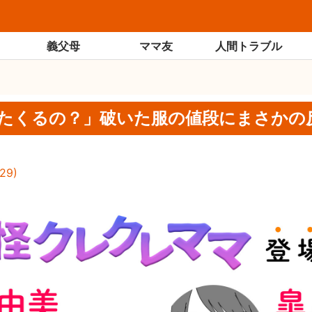
義父母
ママ友
人間トラブル
たくるの？」破いた服の値段にまさかの反
29
)