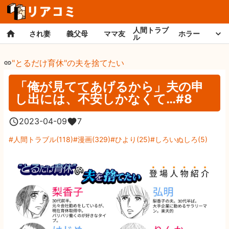
人間トラブ
され妻
義父母
ママ友
ホラー
ル
"とるだけ育休"の夫を捨てたい
「俺が見ててあげるから」夫の申
し出には、不安しかなくて…#8
2023-04-09
7
人間トラブル
(
118
)
漫画
(
329
)
ひより
(
25
)
しろいぬしろ
(
5
)