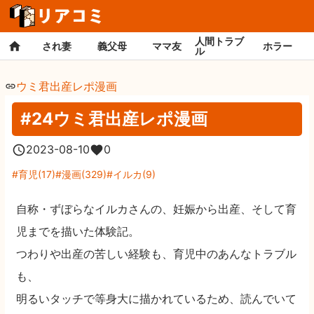
人間トラブ
され妻
義父母
ママ友
ホラー
ル
ウミ君出産レポ漫画
#24ウミ君出産レポ漫画
2023-08-10
0
育児
(
17
)
漫画
(
329
)
イルカ
(
9
)
自称・ずぼらなイルカさんの、妊娠から出産、そして育
児までを描いた体験記。
つわりや出産の苦しい経験も、育児中のあんなトラブル
も、
明るいタッチで等身大に描かれているため、読んでいて