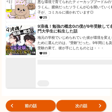
悪な環境で育てられたティーカッププードルの
ラくん。臆病だったソラくんが心を開いていく
子が、コミカルに描かれています◎
25
9浪魂！勉強の概念0の僕が9年受験して
門大学生に転生した話
地元の学校でいじめられていた彼が環境を変え
ために選んだのは、“受験“だった。9年間にも
受験の果て、彼が手にしたものとは・・・
89
前の話
次の話