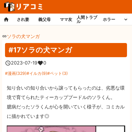
人間トラブ
され妻
義父母
ママ友
ホラー
ル
ソラの犬マンガ
#17ソラの犬マンガ
2023-07-19
0
漫画
(
329
)
イルカ
(
9
)
ペット
(
3
)
知り合いの知り合いから譲ってもらったのは、劣悪な環
境で育てられたティーカッププードルのソラくん。
臆病だったソラくんが心を開いていく様子が、コミカル
に描かれています◎