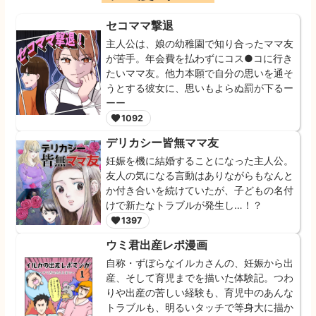
セコママ撃退
主人公は、娘の幼稚園で知り合ったママ友
が苦手。年会費を払わずにコス●コに行き
たいママ友。他力本願で自分の思いを通そ
うとする彼女に、思いもよらぬ罰が下るー
ーー
1092
デリカシー皆無ママ友
妊娠を機に結婚することになった主人公。
友人の気になる言動はありながらもなんと
か付き合いを続けていたが、子どもの名付
けで新たなトラブルが発生し…！？
1397
ウミ君出産レポ漫画
自称・ずぼらなイルカさんの、妊娠から出
産、そして育児までを描いた体験記。つわ
りや出産の苦しい経験も、育児中のあんな
トラブルも、明るいタッチで等身大に描か