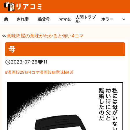
人間トラブ
され妻
義父母
ママ友
ホラー
ル
意味怖屋の意味がわかると怖い4コマ
母
2023-07-26
11
漫画
(
329
)
4コマ漫画
(
3
)
意味怖
(
3
)