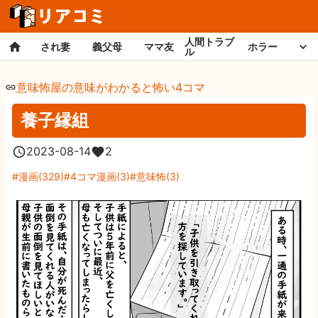
人間トラブ
され妻
義父母
ママ友
ホラー
ル
意味怖屋の意味がわかると怖い4コマ
養子縁組
2023-08-14
2
漫画
(
329
)
4コマ漫画
(
3
)
意味怖
(
3
)