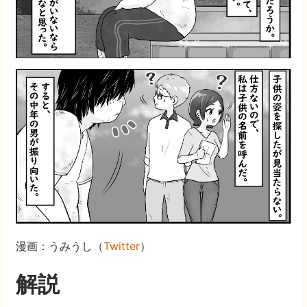
漫画：うみうし（
Twitter
）
解説