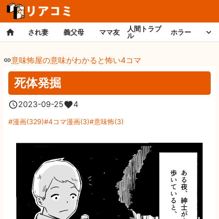
人間トラブ
され妻
義父母
ママ友
ホラー
ル
意味怖屋の意味がわかると怖い4コマ
死体発掘
2023-09-25
4
漫画
(
329
)
4コマ漫画
(
3
)
意味怖
(
3
)