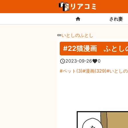
され妻
いとしのふとし
#22猫漫画 ふとし
2023-09-26
0
ペット
(
3
)
漫画
(
329
)
いとしの