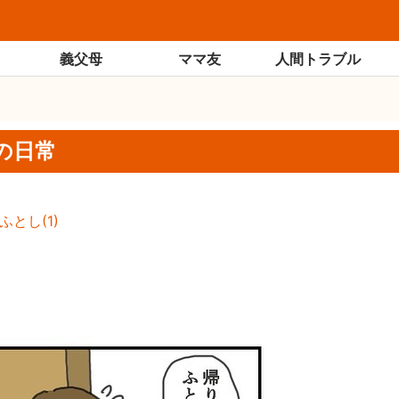
義父母
ママ友
人間トラブル
の日常
ふとし
(
1
)