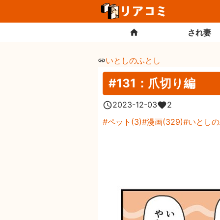
され妻
いとしのふとし
#131：爪切り編
2023-12-03
2
ペット
(
3
)
漫画
(
329
)
いとしの