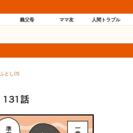
義父母
ママ友
人間トラブル
ふとし
(
1
)