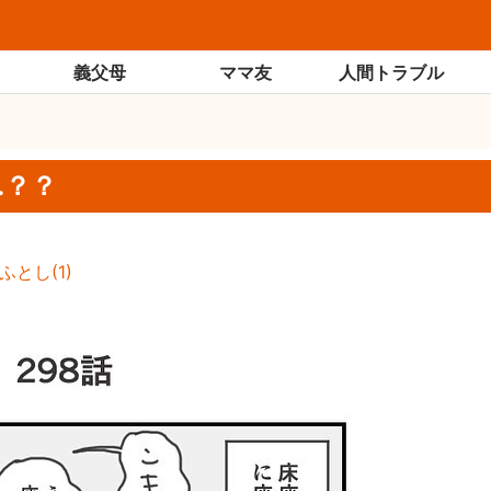
義父母
ママ友
人間トラブル
…？？
ふとし
(
1
)