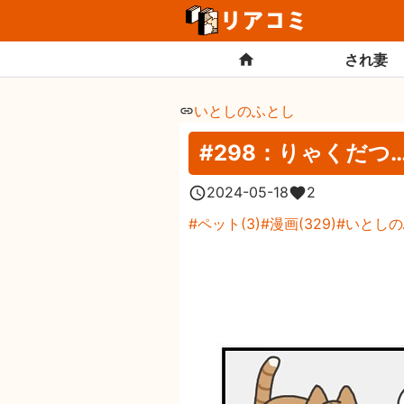
され妻
いとしのふとし
#298：りゃくだつ
2024-05-18
2
ペット
(
3
)
漫画
(
329
)
いとしの