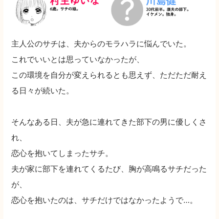
主人公のサチは、夫からのモラハラに悩んでいた。
これでいいとは思っていなかったが、
この環境を自分が変えられるとも思えず、ただただ耐え
る日々が続いた。
そんなある日、夫が急に連れてきた部下の男に優しくさ
れ、
恋心を抱いてしまったサチ。
夫が家に部下を連れてくるたび、胸が高鳴るサチだった
が、
恋心を抱いたのは、サチだけではなかったようで…。