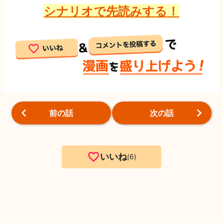
シナリオで先読みする！
前の話
次の話
いいね
6