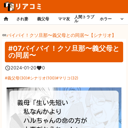
人間トラブ
され妻
義父母
ママ友
ホラー
ル
バイバイ！クソ旦那〜義父母との同居〜【シナリオ】
#07バイバイ！クソ旦那〜義父母と
の同居〜
2024-01-20
0
義父母
(
30
)
シナリオ
(
100
)
マリコ
(
32
)