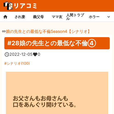
人間トラブ
され妻
義父母
ママ友
ホラー
ル
娘の先生との最低な不倫Season4【シナリオ】
#28娘の先生との最低な不倫④
2022-12-05
0
シナリオ
(
100
)