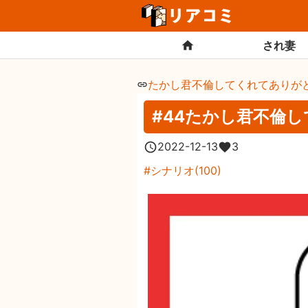
され妻
たかし君不倫してくれてありが
#44たかし君不倫
2022-12-13
3
シナリオ
(
100
)