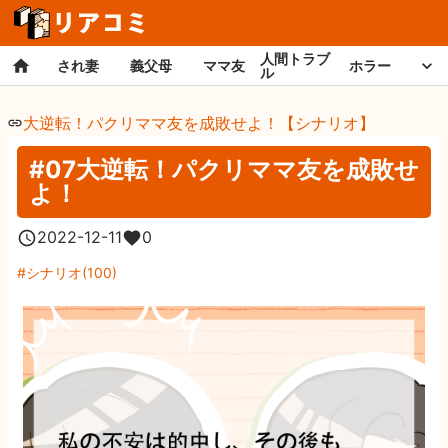
人間トラブ
され妻
義父母
ママ友
ホラー
ル
大逆転！パクリママ友を成敗せよ！【シナリオ】
#07大逆転！パクリママ友を成敗せ
よ！
2022-12-11
0
シナリオ
(
100
)