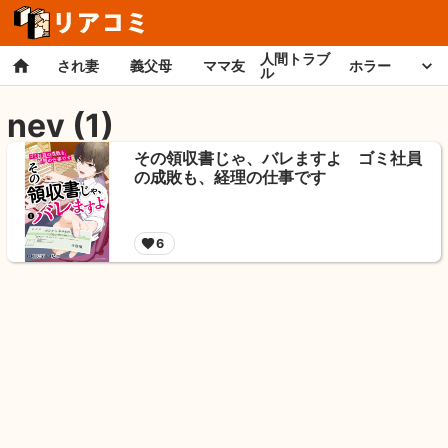
人間トラブ
され妻
義父母
ママ友
ホラー
ル
nev
(
1
)
その領収書じゃ、バレますよ ゴミ社員
の成敗も、経理の仕事です
6