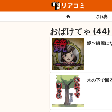
され妻
おばけてゃ
(
44
)
鏡〜綺麗に
木の下で回