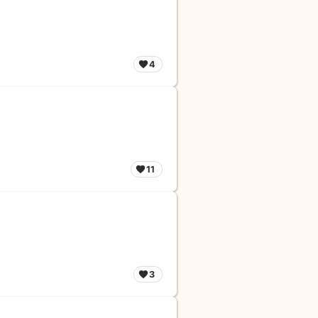
4
11
3