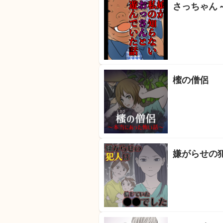
さっちゃん
櫁の僧侶
嫌がらせの