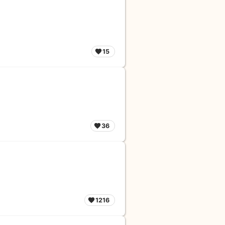
15
36
1216