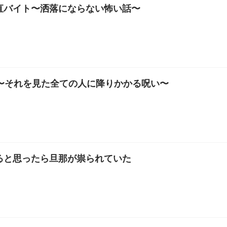
直バイト〜洒落にならない怖い話〜
D〜それを見た全ての人に降りかかる呪い〜
ると思ったら旦那が祟られていた