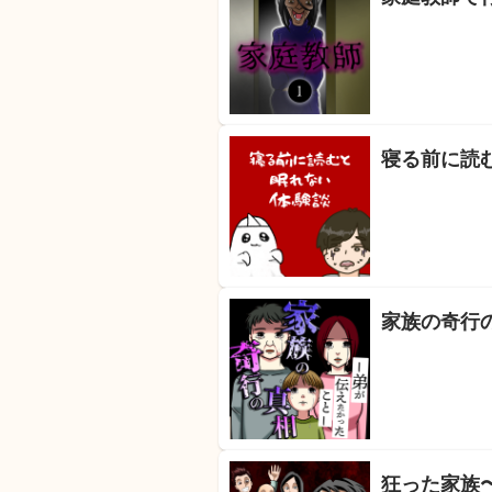
寝る前に読
家族の奇行
狂った家族