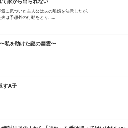
れて家から出られない
浮気に気づいた主人公は夫の離婚を決意したが、

♪〜私を助けた謎の幽霊〜
返すA子