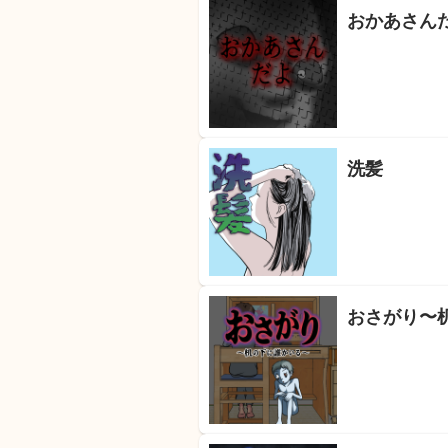
おかあさん
洗髪
おさがり〜