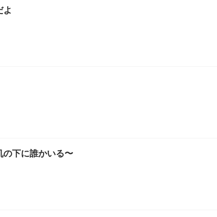
だよ
机の下に誰かいる〜