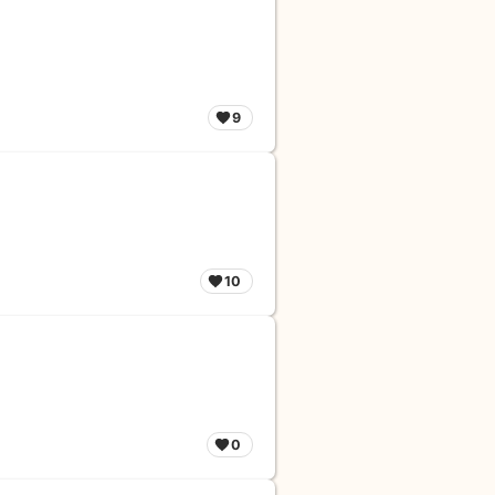
9
10
0