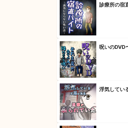
診療所の宿
呪いのDV
浮気してい