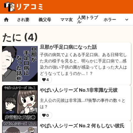
人間トラブ
され妻
義父母
ママ友
ホラー
ル
たに
(
4
)
旦那が手足口病になった話
子供の病気でよくある手足口病。ある日帰宅し
た夫の様子を見ると、明らかに手足口病で…感
染力の強い子供の菌が感染ってしまった大人は
どうなってしまうのか…！？
4
やばい人シリーズ No.1非常識な元彼
主人公の元彼は非常識...!?衝撃の事件の数々と
は？
0
やばい人シリーズ No.2 何もしない彼氏