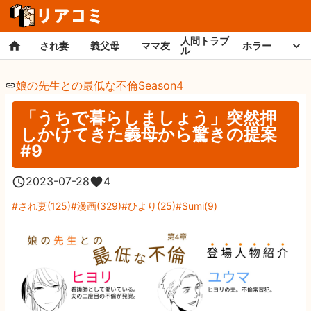
人間トラブ
され妻
義父母
ママ友
ホラー
ル
娘の先生との最低な不倫Season4
「うちで暮らしましょう」突然押
しかけてきた義母から驚きの提案
#9
2023-07-28
4
され妻
(
125
)
漫画
(
329
)
ひより
(
25
)
Sumi
(
9
)