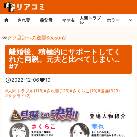
人間トラブ
され妻
義父母
ママ友
ホラー
ル
クソ旦那への逆襲Season2
離婚後、積極的にサポートしてく
れた両親。元夫と比べてしまい…
#7
2022-12-06
10
人間トラブル
(
118
)
され妻
(
125
)
さくらこ
(
19
)
漫画
(
329
)
サクライ
(
2
)