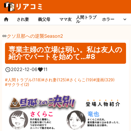
人間トラブ
され妻
義父母
ママ友
ホラー
ル
クソ旦那への逆襲Season2
専業主婦の立場は弱い。私は友人の
紹介でパートを始めて…#8
2022-12-06
11
人間トラブル
(
118
)
され妻
(
125
)
さくらこ
(
19
)
漫画
(
329
)
サクライ
(
2
)