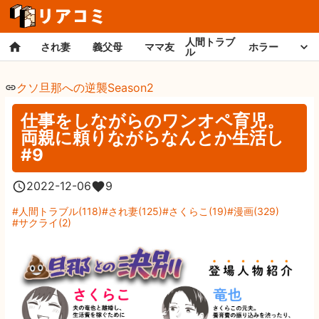
人間トラブ
され妻
義父母
ママ友
ホラー
ル
クソ旦那への逆襲Season2
仕事をしながらのワンオペ育児。
両親に頼りながらなんとか生活し
#9
2022-12-06
9
人間トラブル
(
118
)
され妻
(
125
)
さくらこ
(
19
)
漫画
(
329
)
サクライ
(
2
)