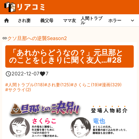
人間トラブ
され妻
義父母
ママ友
ホラー
ル
クソ旦那への逆襲Season2
「あれからどうなの？」元旦那と
のことをしきりに聞く友人…#28
2022-12-07
7
人間トラブル
(
118
)
され妻
(
125
)
さくらこ
(
19
)
漫画
(
329
)
サクライ
(
2
)