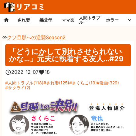
人間トラブ
され妻
義父母
ママ友
ホラー
ル
クソ旦那への逆襲Season2
「どうにかして別れさせられない
かな…」元夫に執着する友人…#29
2022-12-07
18
人間トラブル
(
118
)
され妻
(
125
)
さくらこ
(
19
)
漫画
(
329
)
サクライ
(
2
)