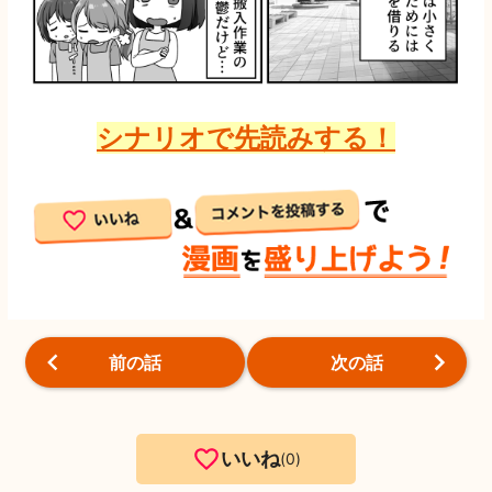
シナリオで先読みする！
前の話
次の話
いいね
0