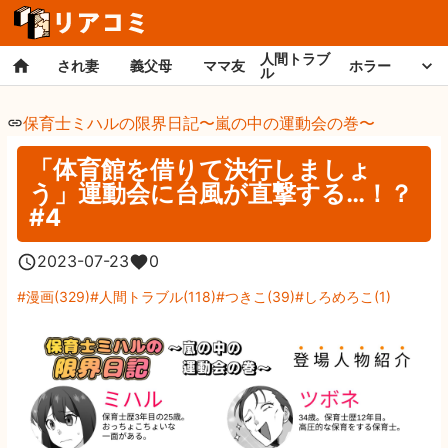
人間トラブ
され妻
義父母
ママ友
ホラー
ル
保育士ミハルの限界日記〜嵐の中の運動会の巻〜
「体育館を借りて決行しましょ
う」運動会に台風が直撃する…！？
#4
2023-07-23
0
漫画
(
329
)
人間トラブル
(
118
)
つきこ
(
39
)
しろめろこ
(
1
)