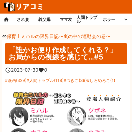
人間トラブ
され妻
義父母
ママ友
ホラー
ル
保育士ミハルの限界日記〜嵐の中の運動会の巻〜
「誰かお便り作成してくれる？」
お局からの視線を感じて…#5
2023-07-30
0
漫画
(
329
)
人間トラブル
(
118
)
つきこ
(
39
)
しろめろこ
(
1
)