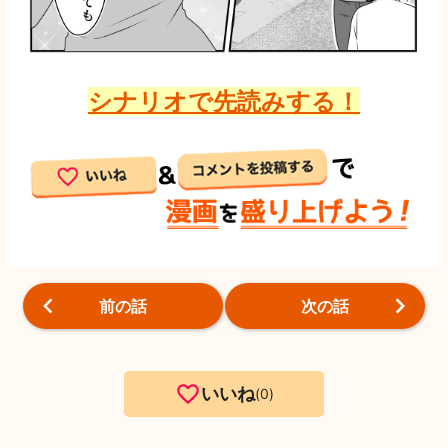
シナリオで先読みする！
前の話
次の話
いいね
0