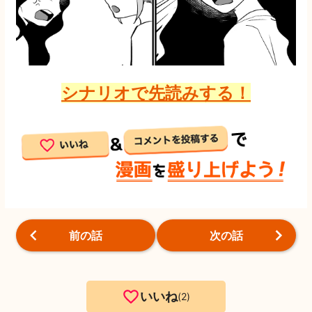
シナリオで先読みする！
前の話
次の話
いいね
2