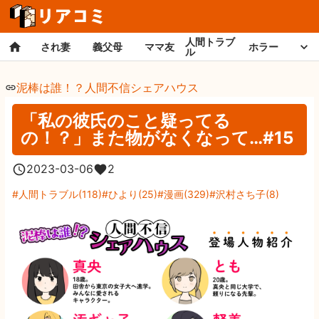
人間トラブ
され妻
義父母
ママ友
ホラー
ル
泥棒は誰！？人間不信シェアハウス
「私の彼氏のこと疑ってる
の！？」また物がなくなって…#15
2023-03-06
2
人間トラブル
(
118
)
ひより
(
25
)
漫画
(
329
)
沢村さち子
(
8
)