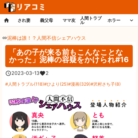
人間トラブ
され妻
義父母
ママ友
ホラー
ル
泥棒は誰！？人間不信シェアハウス
「あの子が来る前もこんなことな
かった」泥棒の容疑をかけられ#16
2023-03-13
2
人間トラブル
(
118
)
ひより
(
25
)
漫画
(
329
)
沢村さち子
(
8
)