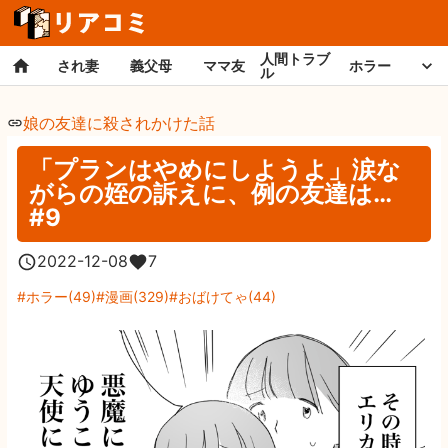
人間トラブ
され妻
義父母
ママ友
ホラー
ル
娘の友達に殺されかけた話
「プランはやめにしようよ」涙な
がらの姪の訴えに、例の友達は…
#9
2022-12-08
7
ホラー
(
49
)
漫画
(
329
)
おばけてゃ
(
44
)