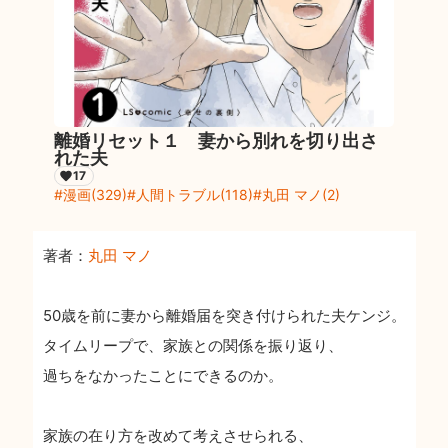
離婚リセット１ 妻から別れを切り出さ
れた夫
17
漫画
(
329
)
人間トラブル
(
118
)
丸田 マノ
(
2
)
著者：
丸田 マノ
50歳を前に妻から離婚届を突き付けられた夫ケンジ。
タイムリープで、家族との関係を振り返り、
過ちをなかったことにできるのか。
家族の在り方を改めて考えさせられる、